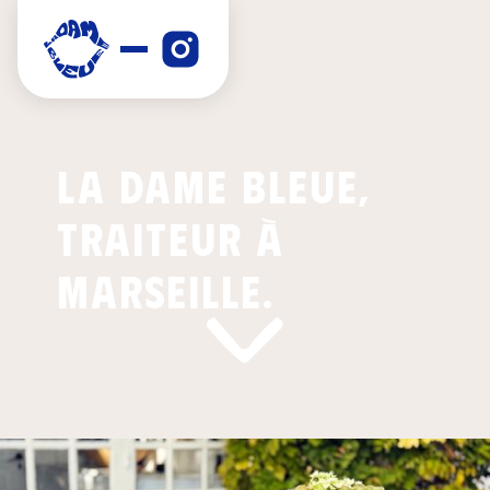
La Dame Bleue,
Traiteur à
Marseille.