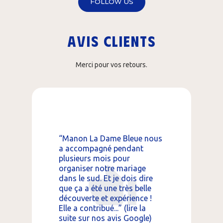
FOLLOW US
Avis clients
Merci pour vos retours.
laisir
“Manon La Dame Bleue nous
énement
a accompagné pendant
“Des mom
outique
plusieurs mois pour
pleins de
le
organiser notre mariage
découvert
verte que
dans le sud. Et je dois dire
aux petit
que ça a été une très belle
la fin. Je
bsolument
découverte et expérience !
sans faut
a suite
Elle a contribué...” (lire la
fois ! Me
 Julie -
suite sur nos avis Google)
tout." Cl